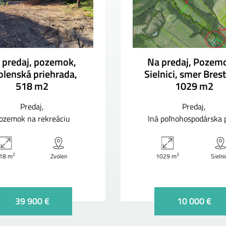
 predaj, pozemok,
Na predaj, Pozem
olenská priehrada,
Sielnici, smer Bres
518 m2
1029 m2
Predaj
Predaj
ozemok na rekreáciu
Iná poľnohospodárska 
2
2
18 m
Zvolen
1029 m
Sielni
39 900 €
10 000 €