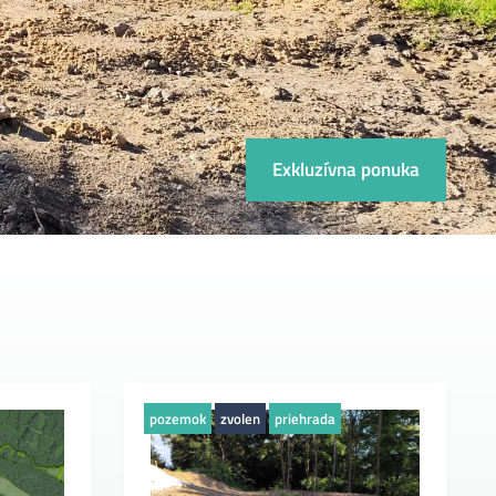
Exkluzívna ponuka
pozemok
zvolen
priehrada