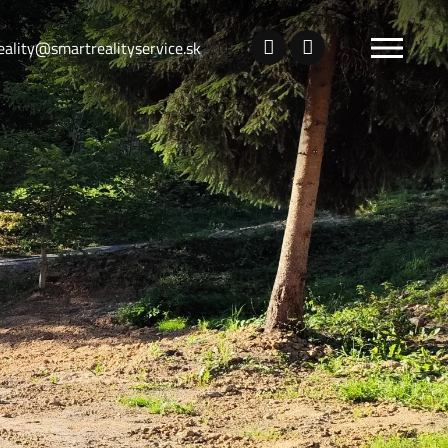
eality@smartrealityservice.sk