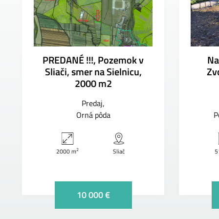
PREDANÉ !!!, Pozemok v
Na
Sliači, smer na Sielnicu,
Zv
2000 m2
Predaj
Orná pôda
P
2
2000 m
Sliač
5
10 000 €