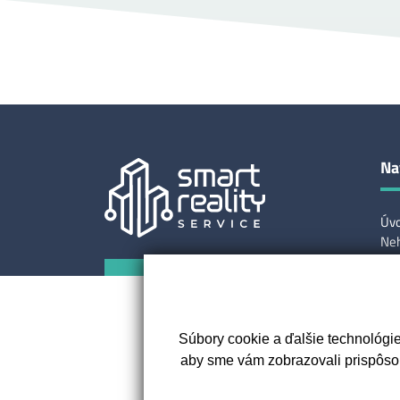
Na
Úv
Neh
O n
Mak
0907 333 076
Slu
Po
Kon
Súbory cookie a ďalšie technológi
aby sme vám zobrazovali prispôso