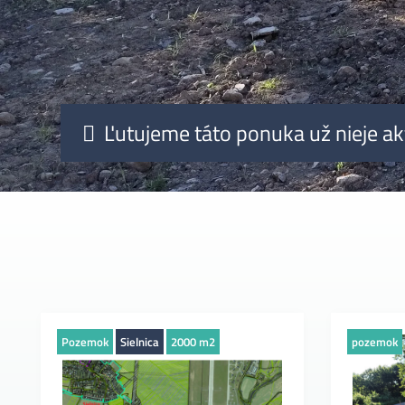
Ľutujeme táto ponuka už nieje ak
Pozemok
Sielnica
2000 m2
pozemok