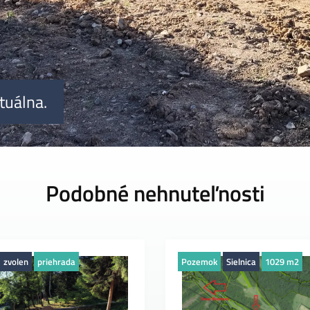
tuálna.
Podobné nehnuteľnosti
zvolen
priehrada
Pozemok
Sielnica
1029 m2