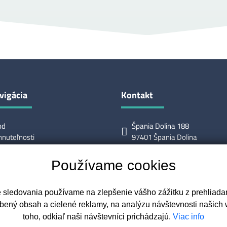
vigácia
Kontakt
od
Špania Dolina 188
nuteľnosti
97401 Špania Dolina
ás
0907 333 076
léri
reality@smartrealityservice.s
Používame cookies
žby
nuka/dopyt
takt
e sledovania používame na zlepšenie vášho zážitku z prehliadan
bený obsah a cielené reklamy, na analýzu návštevnosti našich
toho, odkiaľ naši návštevníci prichádzajú.
Viac info