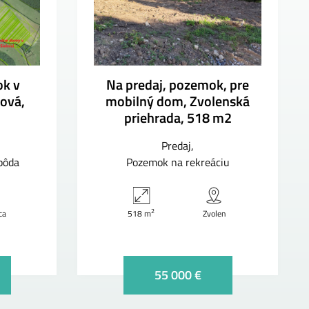
ok v
Na predaj, pozemok, pre
tová,
mobilný dom, Zvolenská
priehrada, 518 m2
Predaj
pôda
Pozemok na rekreáciu
2
ca
518 m
Zvolen
55 000 €