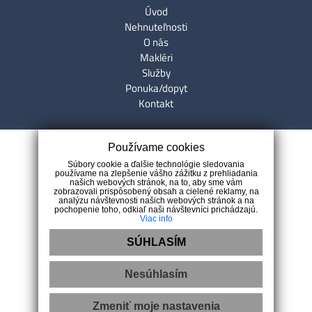
Úvod
Nehnuteľnosti
O nás
Makléri
Služby
Ponuka/dopyt
Kontakt
Kontakt
Používame cookies
Súbory cookie a ďalšie technológie sledovania
Špania Dolina 188
používame na zlepšenie vášho zážitku z prehliadania
našich webových stránok, na to, aby sme vám
97401 Špania Dolina
zobrazovali prispôsobený obsah a cielené reklamy, na
0907 333 076
analýzu návštevnosti našich webových stránok a na
pochopenie toho, odkiaľ naši návštevníci prichádzajú.
reality@smartrealityservice.sk
Viac info
SÚHLASÍM
Nesúhlasím
Zmeniť moje nastavenia