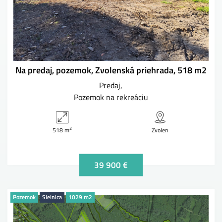
Na predaj, pozemok, Zvolenská priehrada, 518 m2
Predaj
Pozemok na rekreáciu
2
518 m
Zvolen
39 900 €
Pozemok
Sielnica
1029 m2