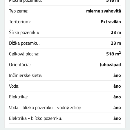
Plocha pozemku:
518 m
Typ zeme:
mierne svahovitá
Teritórium:
Extravilán
Šírka pozemku:
23 m
Dĺžka pozemku:
23 m
2
Celková plocha:
518 m
Orientácia:
Juhozápad
Inžinierske siete:
áno
Voda:
áno
Elektrika:
áno
Voda - blízko pozemku - vodný zdroj:
áno
Elektrika - blízko pozemku:
áno