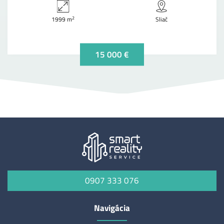
2
1999 m
Sliač
15 000 €
0907 333 076
Navigácia