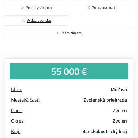
Poslať známemu
Poloha na mape
Vytlačiť ponuku
Mám záujem
55 000 €
Ulica:
Môťová
Mestská časť:
Zvolenská priehrada
Obec:
Zvolen
Okres:
Zvolen
Kraj:
Banskobystrický kraj