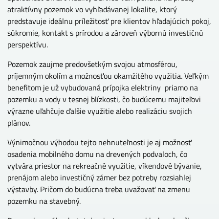
atraktívny pozemok vo vyhľadávanej lokalite, ktorý
predstavuje ideálnu príležitosť pre klientov hľadajúcich pokoj,
súkromie, kontakt s prírodou a zároveň výbornú investičnú
perspektívu.
Pozemok zaujme predovšetkým svojou atmosférou,
príjemným okolím a možnosťou okamžitého využitia. Veľkým
benefitom je už vybudovaná prípojka elektriny priamo na
pozemku a vody v tesnej blízkosti, čo budúcemu majiteľovi
výrazne uľahčuje ďalšie využitie alebo realizáciu svojich
plánov.
Výnimočnou výhodou tejto nehnuteľnosti je aj možnosť
osadenia mobilného domu na drevených podvaloch, čo
vytvára priestor na rekreačné využitie, víkendové bývanie,
prenájom alebo investičný zámer bez potreby rozsiahlej
výstavby. Pričom do budúcna treba uvažovať na zmenu
pozemku na stavebný.