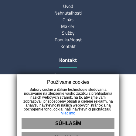
Úvod
Nehnuteľnosti
O nás
Makléri
Služby
Ponuka/dopyt
Kontakt
Kontakt
Špania Dolina 188
97401 Špania Dolina
Používame cookies
0907 333 076
Súbory cookie a ďalšie technológie sledovania
používame na zlepšenie vášho zážitku z prehliadania
reality@smartrealityservice.sk
našich webových stránok, na to, aby sme vám
zobrazovali prispôsobený obsah a cielené reklamy, na
analýzu návštevnosti našich webových stránok a na
pochopenie toho, odkiaľ naši návštevníci prichádzajú.
Viac info
SÚHLASÍM