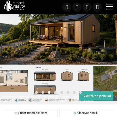
Exkluzívna ponuka
Pridať medzi obľúbené
Sledovať ponuku