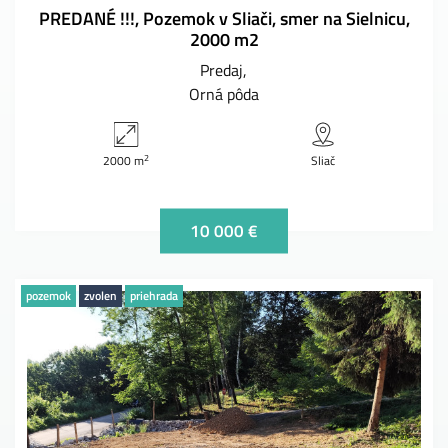
PREDANÉ !!!, Pozemok v Sliači, smer na Sielnicu,
2000 m2
Predaj
Orná pôda
2
2000 m
Sliač
10 000 €
pozemok
zvolen
priehrada