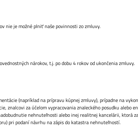
v nie je možné plniť naše povinnosti zo zmluvy.
vednostných nárokov, t.j. po dobu 4 rokov od ukončenia zmluvy.
ntácie (napríklad na prípravu kúpnej zmluvy), prípadne na vykona
ácie, znalcovi za účelom vypracovania znaleckého posudku alebo e
adobudnutie nehnuteľnosti alebo inej realitnej kancelárii, ktorá
u) pri podaní návrhu na zápis do katastra nehnuteľností.