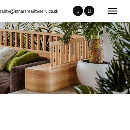
eality@smartrealityservice.sk