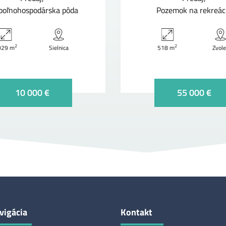
 poľnohospodárska pôda
Pozemok na rekreác
2
2
029 m
Sielnica
518 m
Zvol
10 000 €
55 000 €
vigácia
Kontakt