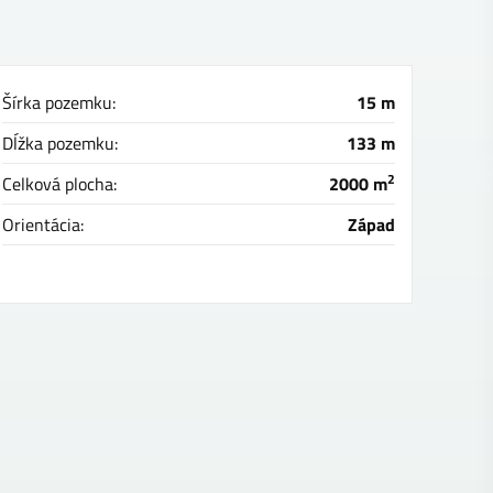
Šírka pozemku:
15 m
Dĺžka pozemku:
133 m
2
Celková plocha:
2000 m
Orientácia:
Západ