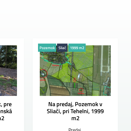
Pozemok
Sliač
1999 m2
, pre
Na predaj, Pozemok v
enská
Sliači, pri Tehelni, 1999
m2
m2
Predaj