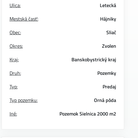
Ulica:
Letecká
Mestská časť:
Hájniky
Obec:
Sliač
Okres:
Zvolen
Kraj:
Banskobystrický kraj
Druh:
Pozemky
Typ:
Predaj
Typ pozemku:
Orná pôda
Iné:
Pozemok
Sielnica
2000 m2