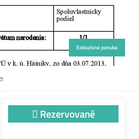
Exkluzívna ponuka
em
Rezervované