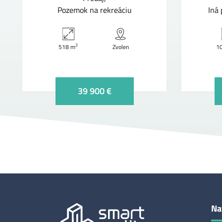
Pozemok na rekreáciu
Iná
2
518 m
Zvolen
1
39 900 €
Na