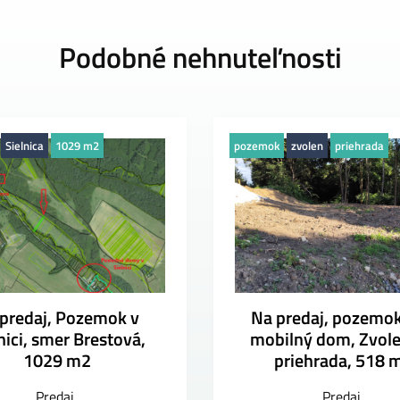
Podobné nehnuteľnosti
Sielnica
1029 m2
pozemok
zvolen
priehrada
predaj, Pozemok v
Na predaj, pozemok
nici, smer Brestová,
mobilný dom, Zvol
1029 m2
priehrada, 518 
Predaj
Predaj