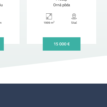
iu
Orná pôda
2
en
1999 m
Sliač
15 000 €