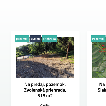
pozemok
zvolen
priehrada
Pozemok
Na predaj, pozemok,
Na 
Zvolenská priehrada,
Siel
518 m2
Predaj