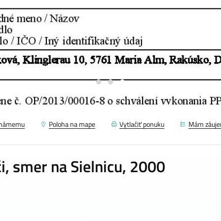
známemu
Poloha na mape
Vytlačiť ponuku
Mám záuj
i, smer na Sielnicu, 2000