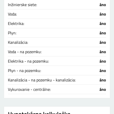
Inžinierske siete:
áno
Voda:
áno
Elektrika:
áno
Plyn:
áno
Kanalizácia:
áno
Voda - na pozemku:
áno
Elektrika - na pozemku:
áno
Plyn - na pozemku:
áno
Kanalizácia - na pozemku - kanalizácia:
áno
Vykurovanie - centrálne:
áno
Hypotekárna kalkulačka