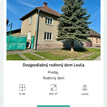
Dvojpodlažný rodinný dom Lovča
Predaj
Rodinný dom
2
6 izb
355 m
Lovča