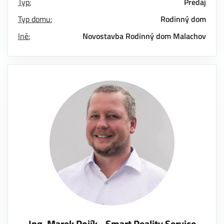
Typ:
Predaj
Typ domu:
Rodinný dom
Iné:
Novostavba
Rodinný dom
Malachov
Ing. Marek Rojík - Smart Reality Service