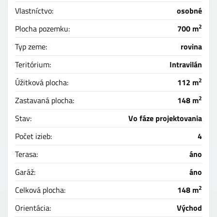
Vlastníctvo:
osobné
2
Plocha pozemku:
700 m
Typ zeme:
rovina
Teritórium:
Intravilán
2
Úžitková plocha:
112 m
2
Zastavaná plocha:
148 m
Stav:
Vo fáze projektovania
Počet izieb:
4
Terasa:
áno
Garáž:
áno
2
Celková plocha:
148 m
Orientácia:
Východ