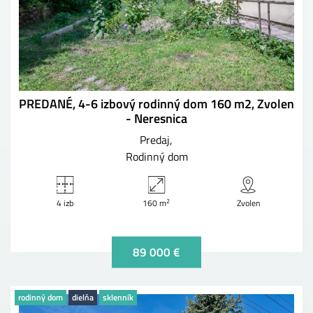
PREDANÉ, 4-6 izbový rodinný dom 160 m2, Zvolen
- Neresnica
Predaj
Rodinný dom
2
4 izb
160 m
Zvolen
89 000 €
rodinný dom
dielňa
sklenník