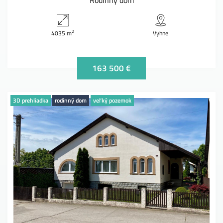
2
4035 m
Vyhne
163 500 €
3D prehliadka
rodinný dom
veľký pozemok