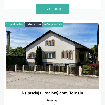
163 500 €
3D prehliadka
rodinný dom
veľký pozemok
Na predaj 6i rodinný dom, Tornaľa
Predaj