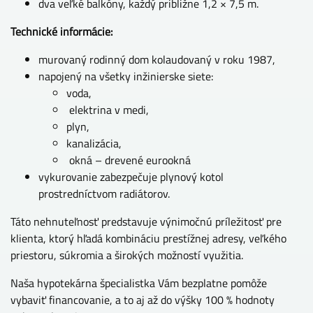
dva veľké balkóny, každý približne 1,2 × 7,5 m.
Technické informácie:
murovaný rodinný dom kolaudovaný v roku 1987,
napojený na všetky inžinierske siete:
voda,
elektrina v medi,
plyn,
kanalizácia,
okná – drevené eurookná
vykurovanie zabezpečuje plynový kotol
prostredníctvom radiátorov.
Táto nehnuteľnosť predstavuje výnimočnú príležitosť pre
klienta, ktorý hľadá kombináciu prestížnej adresy, veľkého
priestoru, súkromia a širokých možností využitia.
Naša hypotekárna špecialistka Vám bezplatne pomôže
vybaviť financovanie, a to aj až do výšky 100 % hodnoty