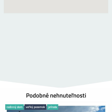
Podobné nehnuteľnosti
rodinný dom
veľký pozemok
príroda