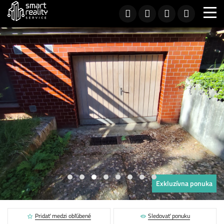
Exkluzívna ponuka
Pridať medzi obľúbené
Sledovať ponuku