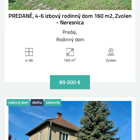
PREDANÉ, 4-6 izbový rodinný dom 160 m2, Zvolen
- Neresnica
Predaj
Rodinný dom
2
4 izb
160 m
Zvolen
89 000 €
rodinný dom
dielňa
sklenník