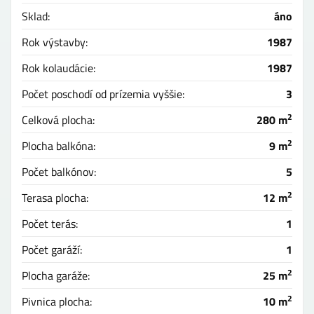
Sklad:
áno
Rok výstavby:
1987
Rok kolaudácie:
1987
Počet poschodí od prízemia vyššie:
3
2
Celková plocha:
280 m
2
Plocha balkóna:
9 m
Počet balkónov:
5
2
Terasa plocha:
12 m
Počet terás:
1
Počet garáží:
1
2
Plocha garáže:
25 m
2
Pivnica plocha:
10 m