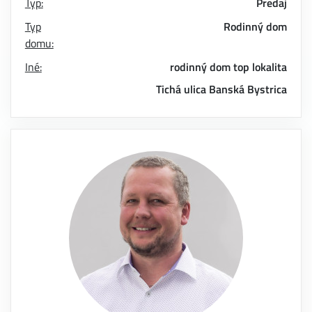
Typ:
Predaj
Typ
Rodinný dom
domu:
Iné:
rodinný dom
top lokalita
Tichá ulica Banská Bystrica