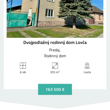
Dvojpodlažný rodinný dom Lovča
Predaj
Rodinný dom
2
6 izb
355 m
Lovča
163 500 €