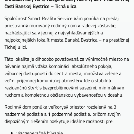
časti Banskej Bystrice – Tichá ulica
Spoločnosť Smart Reality Service Vám ponúka na predaj
priestranný murovaný rodinný dom v radovej zástavbe,
nachádzajúci sa v jednej z najvyhľadávanejších a
najpokojnejších lokalít mesta Banská Bystrica – na prestížnej
Tichej ulici.
Táto lokalita je dlhodobo považovaná za výnimočné miesto na
bývanie najmä vďaka kombinácii absolútneho pokoja,
výbornej dostupnosti do centra mesta, množstva zelene a
veľmi príjemnej komunitnej atmosféry. Ide o stabilnú
rezidenčnú štvrť s bezproblémovými susedmi, minimálnym
ruchom a kompletnou občianskou vybavenosťou v dosahu.
Rodinný dom ponúka veľkorysý priestor rozdelený na 3
nadzemné podlažia a 1 podzemné podlažie, pričom svojím
dispozičným riešením poskytuje ideálne možnosti pre:
viacgeneračné bývanie,