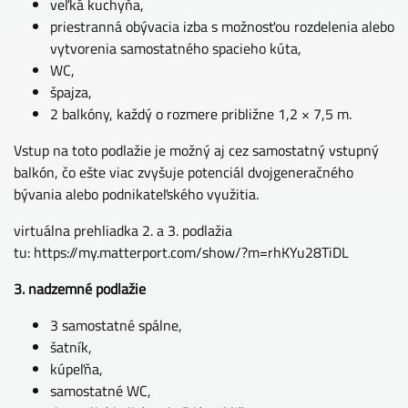
veľká kuchyňa,
priestranná obývacia izba s možnosťou rozdelenia alebo
vytvorenia samostatného spacieho kúta,
WC,
špajza,
2 balkóny, každý o rozmere približne 1,2 × 7,5 m.
Vstup na toto podlažie je možný aj cez samostatný vstupný
balkón, čo ešte viac zvyšuje potenciál dvojgeneračného
bývania alebo podnikateľského využitia.
virtuálna prehliadka 2. a 3. podlažia
tu: https://my.matterport.com/show/?m=rhKYu28TiDL
3. nadzemné podlažie
3 samostatné spálne,
šatník,
kúpeľňa,
samostatné WC,