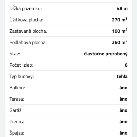
Dĺžka pozemku:
48 m
2
Úžitková plocha:
270 m
2
Zastavaná plocha:
100 m
2
Podlahová plocha:
260 m
Stav:
čiastočne prerobený
Počet izieb:
6
Typ budovy:
tehla
Balkón:
áno
Terasa:
áno
Garáž:
áno
Pivnica:
áno
Špajza:
áno