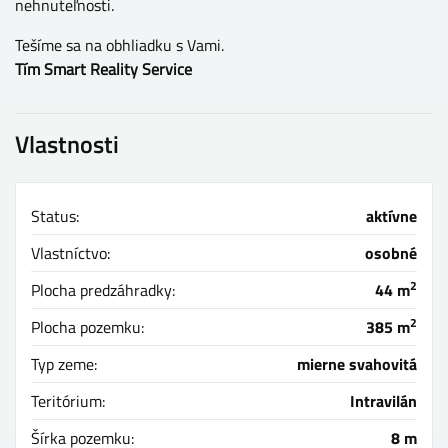
nehnuteľnosti.
Tešíme sa na obhliadku s Vami.
Tím Smart Reality Service
Vlastnosti
Status:
aktívne
Vlastníctvo:
osobné
2
Plocha predzáhradky:
44 m
2
Plocha pozemku:
385 m
Typ zeme:
mierne svahovitá
Teritórium:
Intravilán
Šírka pozemku:
8 m