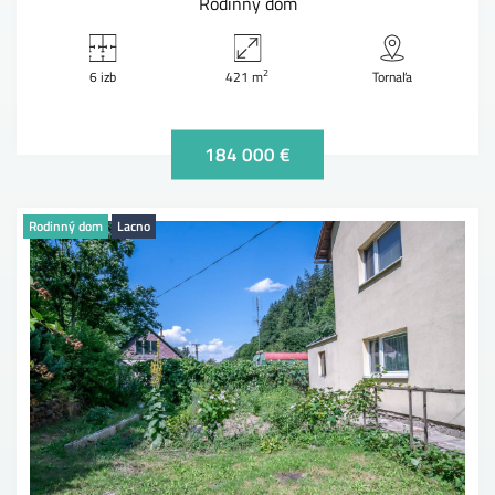
Rodinný dom
2
6 izb
421 m
Tornaľa
184 000 €
Rodinný dom
Lacno