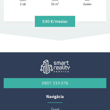
2
2 izb
55 m
Zvolen
530 €/mesiac
0907 333 076
Navigácia
Úvod