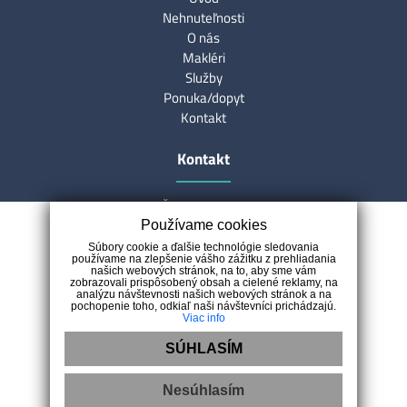
Nehnuteľnosti
O nás
Makléri
Služby
Ponuka/dopyt
Kontakt
Kontakt
Špania Dolina 188
97401 Špania Dolina
Používame cookies
0907 333 076
Súbory cookie a ďalšie technológie sledovania
používame na zlepšenie vášho zážitku z prehliadania
reality@smartrealityservice.sk
našich webových stránok, na to, aby sme vám
zobrazovali prispôsobený obsah a cielené reklamy, na
analýzu návštevnosti našich webových stránok a na
pochopenie toho, odkiaľ naši návštevníci prichádzajú.
Viac info
SÚHLASÍM
Nesúhlasím