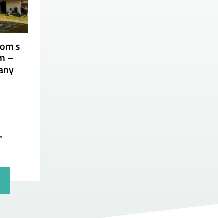
dom s
m –
rany
e