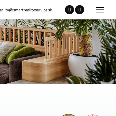
eality@smartrealityservice.sk