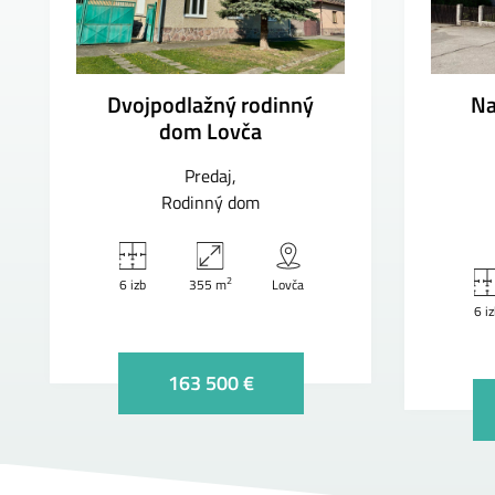
Dvojpodlažný rodinný
Na
dom Lovča
Predaj
Rodinný dom
2
6 izb
355 m
Lovča
6 i
163 500 €