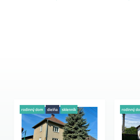
rodinný dom
dielňa
sklenník
rodinný d