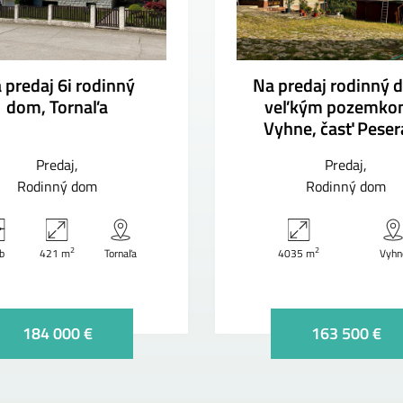
 predaj 6i rodinný
Na predaj rodinný 
dom, Tornaľa
veľkým pozemko
Vyhne, časť Pese
Predaj
Predaj
Rodinný dom
Rodinný dom
2
2
zb
421 m
Tornaľa
4035 m
Vyhn
184 000 €
163 500 €