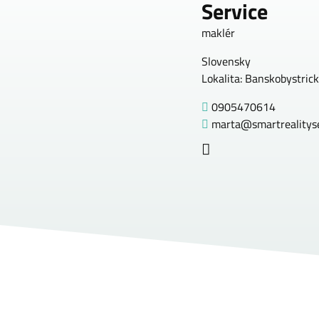
Service
maklér
Slovensky
Lokalita: Banskobystrick
0905470614
marta@smartrealityse