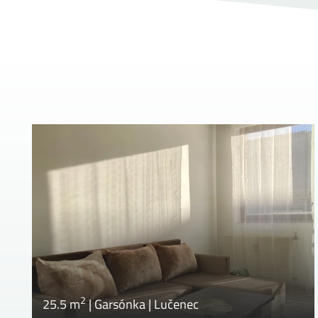
2
25.5 m
|
Garsónka
|
Lučenec