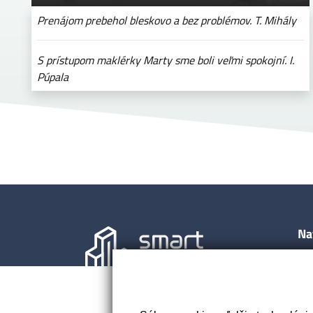
Prenájom prebehol bleskovo a bez problémov. T. Mihály
S prístupom maklérky Marty sme boli veľmi spokojní. I.
Púpala
Na
Úv
Neh
O n